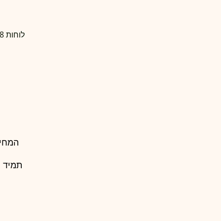
לוחות OSB 18 מ"מ , הלוח מגיע במידות סטנדרטיות 1.22/2.44
המחיר
תמיד 