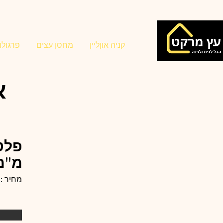
קניה אוןליין
מחסן עצים
פרגולו
או
מ"מ
מחיר : 124 ש"ח כולל מע"