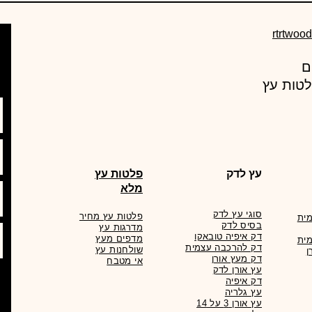
rtrtwoo
עץ מרקט , מחסן עצים מוביל באספקת מוצרי עץ ורעפים
לטות עץ
עץ לדק
פלטות עץ
מלא
סוגי עץ לדק
פלטות עץ מחיר
ית
בסיס לדק
מדרגות עץ
דק איפיה טובאקו
מדפים מעץ
ית
דק להרכבה עצמית
שולחנות עץ
ן
דק מעץ אורן
אי מטבח
עץ אורן לדק
דק איפיה
עץ גלריה
עץ אורן 3 על 14