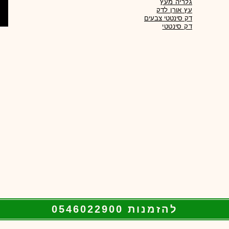
גלריה מעץ
עץ אורן לדק
דק סינטטי צבעים
להזמנות 0546022900