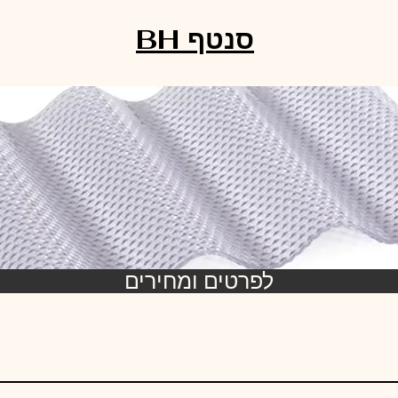
סנטף BH
לפרטים ומחירים