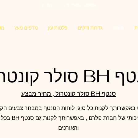
אספקה ומשלוחים לכל הארץ
ת
סנטף
גדרות ודקים
פלטות עץ
מדפים מעץ
מד
סולר קונטרול
סנטף BH סולר קונטרול , מחיר מבצע
סנטף איכותי של חברת פלרם 
והאורכים