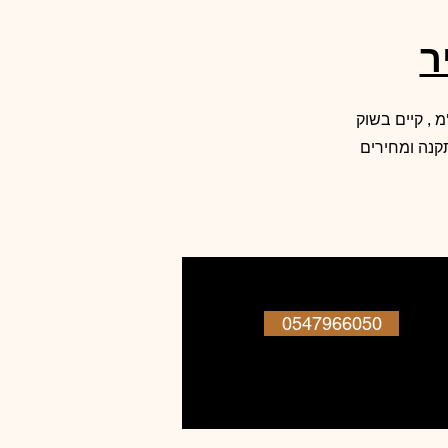
לי , רוחב הלוח 105 ס"מ , ניתן להשיג בכל אורך , עובי הלוח 2.8 מ"מ , קיים בשוק
קנה ומחירים
0547966050