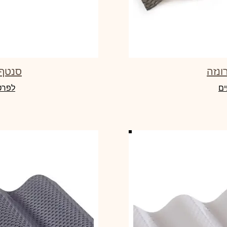
סנטף BH שקו
ים
לפרט