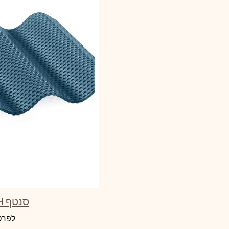
סנטף BH אולימפיק
לפרט