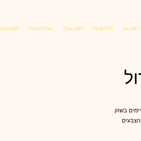
0546022900
רגות עץ
מחירון עץ
כמה עולה
שולחנות עץ
קצת עלינו
, באפשרותך לקנות גם סנטף BH בכל הצבעים