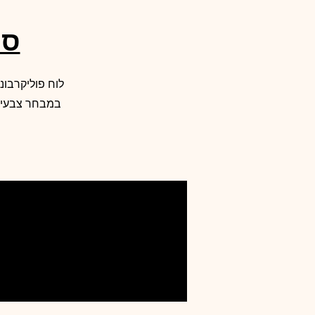
סנטף BH
במבחר צבעים 
לקבלת ייעוץ והצ