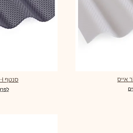
סנטף BH אפור בהיר
ים
לפרט