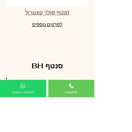
סנטף סולר קונטרול
לפרטים נוספים
סנטף BH
תתקשר/י
הודעת ווטסאפ
לפרטים ומחירים