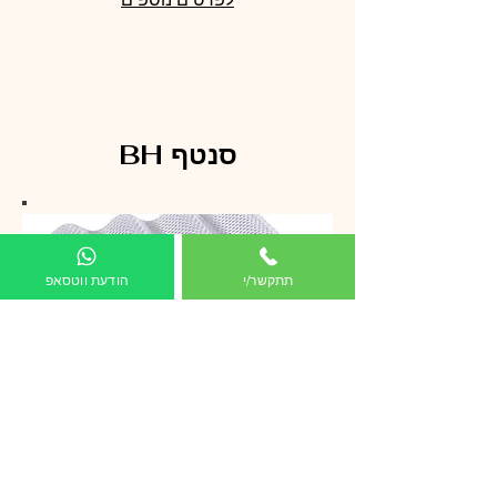
סנטף BH
תתקשר/י
הודעת ווטסאפ
לפרטים ומחירים