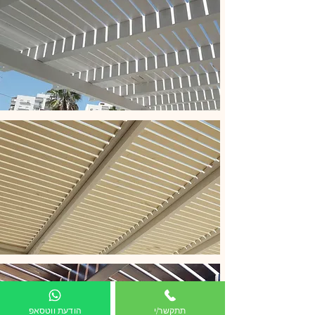
תתקשר/י
הודעת ווטסאפ