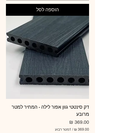
.
0
הוספה לסל
0
₪
ל
-
1
מ
ט
ר
ר
ב
ו
ע
דק סינטטי גוון אפור לילה - המחיר למטר
מרובע
מחיר
/
1מטר רבוע