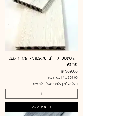
מ
ט
ר
ר
ב
ו
ע
דק סינטטי גוון לבן מלאכותי - המחיר למטר
מרובע
מחיר
/
1מטר רבוע
כולל מע״מ
|
עלות המשלוח לפי אזור
3
6
9
.
0
הוספה לסל
0