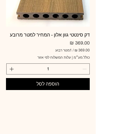
דק סינטטי גוון אלון - המחיר למטר מרובע
מחיר
/
1מטר רבוע
כולל מע״מ
|
עלות המשלוח לפי אזור
3
6
9
.
0
הוספה לסל
0
₪
ל
-
1
מ
ט
ר
ר