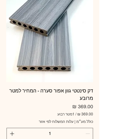
₪
ל
-
1
מ
ט
ר
ר
ב
ו
ע
דק סינטטי גוון אפור סערה - המחיר למטר
מרובע
מחיר
/
1מטר רבוע
כולל מע״מ
|
עלות המשלוח לפי אזור
3
6
9