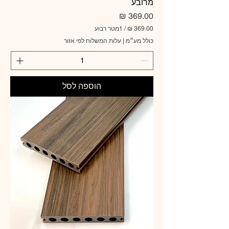
מרובע
מחיר
/
1מטר רבוע
כולל מע״מ
|
עלות המשלוח לפי אזור
3
6
9
.
0
הוספה לסל
0
₪
ל
-
1
מ
ט
ר
ר
ב
ו
ע