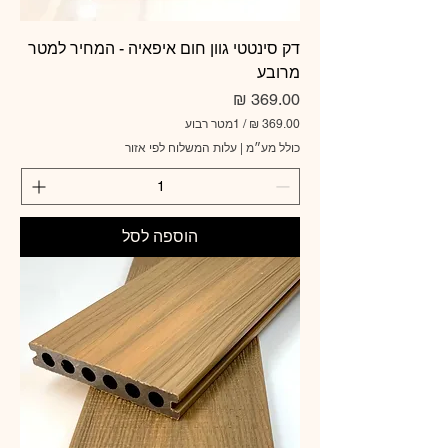
דק סינטטי גוון חום איפאיה - המחיר למטר
מרובע
מחיר
/
1מטר רבוע
כולל מע״מ
|
עלות המשלוח לפי אזור
3
6
9
.
0
הוספה לסל
0
₪
ל
-
1
מ
ט
ר
ר
ב
ו
ע