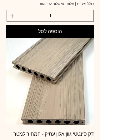
כולל מע״מ
|
עלות המשלוח לפי אזור
3
6
9
.
0
הוספה לסל
0
₪
ל
-
1
מ
ט
ר
ר
ב
ו
ע
דק סינטטי גוון אלון עתיק - המחיר למטר