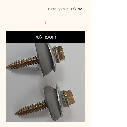
8
5
.
0
0
₪
הוספה לסל
ל
-
1
מ
ט
ר
ר
ב
ו
ע