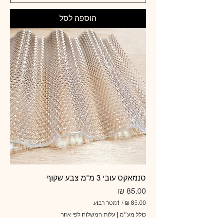
₪
הוספה לסל
ל
-
1
מ
ט
ר
ר
ב
ו
ע
סנמאקס עובי 3 מ"מ צבע שקוף
מחיר
/
1מטר רבוע
כולל מע״מ
|
עלות המשלוח לפי אזור