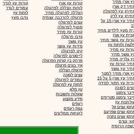
ץ אורן מחיר
קורות עץ אורן
קורות עץ לגדר
חיר דק אורן
לוחות הצללה לפרגולה
עמודים לגדר
חירון עץ לפרגולה
הצללה לפרגולה מחיר
לוחות עץ
חירון עץ לדק
פרגולה להרכבה עצמית
גזיבו מעץ
מחיר עץ אורן 15 על
עצים לפרגולה
1
סנטף לפרגולה
ית מעץ לילדים מחיר
קורות עץ מחיר
גזיבו פרגולה
ורות עץ גושני מחיר
עץ גושני
לטות ולוחות עץ
מידות עץ גושני
ורות עץ מחיר
קיט לפרגולה
ץ גושני מחיר
לייסטים לפרגולה
ץ גלריה מחיר
מרחק בין קורות הפרגולה
חיר קורות עץ
איך בונים פרגולה
חיר עץ גושני
פרגולה הצללה
ץ אורן מחיר למטר
עצים לסוכה
יר עץ אורן 5 על 15
עמודים לפרגולה
ניית עץ חתוך למידה
לוחות עץ לפרגולה
צים לסוכה
עץ מלא
ייבר צימנט
שאלות ותשובות
ייבר צימנט סטריפים
מידע מקצוע
ולחנות עץ
רעפים
חסן עצים זול
גגות
רעפים
חסן עצים שפרעם
לקוחות ממליצים
חסן עצים נתניה
וגי עצים
שפה הרוסית