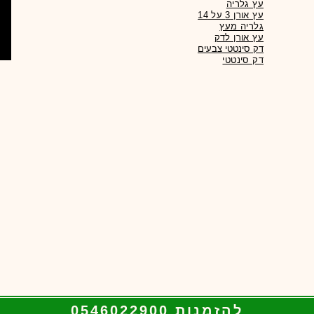
עץ גלריה
עץ אורן 3 על 14
גלריה מעץ
עץ אורן לדק
דק סינטטי צבעים
להזמנות 0546022900