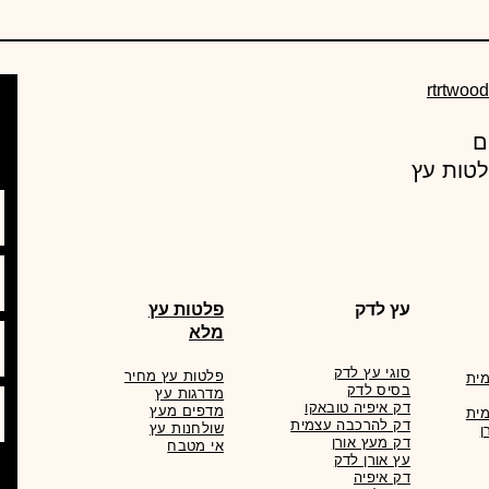
rtrtwoo
עץ מרקט , מחסן עצים מוביל באספקת מוצרי עץ ורעפים
לטות עץ
עץ לדק
פלטות עץ
מלא
סוגי עץ לדק
פלטות עץ מחיר
ית
בסיס לדק
מדרגות עץ
דק איפיה טובאקו
מדפים מעץ
ית
דק להרכבה עצמית
שולחנות עץ
ן
דק מעץ אורן
אי מטבח
עץ אורן לדק
דק איפיה