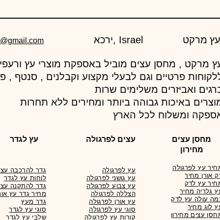
ירכא, Israel
d@gmail.com
לקוחות פרטיים וגם לבעלי מקצוע וקבלנים , סנטף , פ
רגים ואביזרים משלימים שרות
וצרים באיכות גבוהה ביותר ומחירים ללא תחרות
ספקה ומשלוח לכל הארץ
מחסן עצים
עצים לפרגולה
עץ לגדר
מחירון
חיר עץ לפרגולה
עץ לפרגולה
גדר להרכבה עצמ
ק אורן מחיר
עץ גושני לפרגולה
לוחות עץ לגדר
חיר עץ לדק
עץ צבוע לפרגולה
גדר להתקנה עצמ
ץ גלריה מחיר
הצללה לפרגולה
מחיר גדר עץ אור
מה עולה עץ לדק
עץ אורן לפרגולה
גדר מעץ
ץ לוג מחיר
סוגי עץ לפרגולה
סוגי עץ לגדר
חסן עצים מחירון
קורות עץ לפרגולה
שלבי עץ לגדר