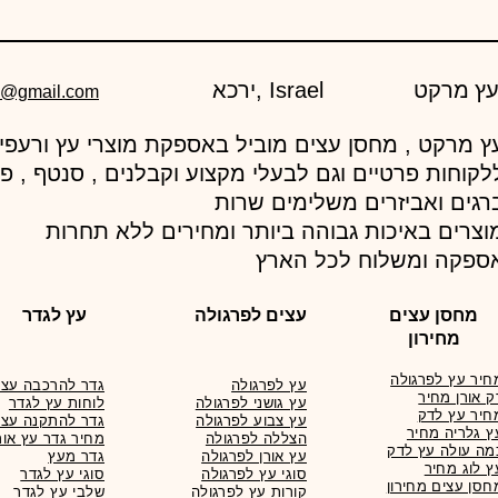
ירכא, Israel
d@gmail.com
לקוחות פרטיים וגם לבעלי מקצוע וקבלנים , סנטף , פ
רגים ואביזרים משלימים שרות
וצרים באיכות גבוהה ביותר ומחירים ללא תחרות
ספקה ומשלוח לכל הארץ
מחסן עצים
עצים לפרגולה
עץ לגדר
מחירון
חיר עץ לפרגולה
עץ לפרגולה
גדר להרכבה עצמ
ק אורן מחיר
עץ גושני לפרגולה
לוחות עץ לגדר
חיר עץ לדק
עץ צבוע לפרגולה
גדר להתקנה עצמ
ץ גלריה מחיר
הצללה לפרגולה
מחיר גדר עץ אור
מה עולה עץ לדק
עץ אורן לפרגולה
גדר מעץ
ץ לוג מחיר
סוגי עץ לפרגולה
סוגי עץ לגדר
חסן עצים מחירון
קורות עץ לפרגולה
שלבי עץ לגדר