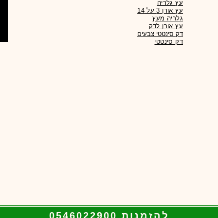
עץ גלריה
עץ אורן 3 על 14
גלריה מעץ
עץ אורן לדק
דק סינטטי צבעים
להזמנות 0546022900