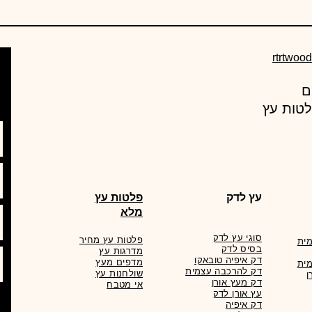
rtrtwoo
עץ מרקט , מחסן עצים מוביל באספקת מוצרי עץ ורעפים
לטות עץ
עץ לדק
פלטות עץ
מלא
סוגי עץ לדק
פלטות עץ מחיר
ית
בסיס לדק
מדרגות עץ
דק איפיה טובאקו
מדפים מעץ
ית
דק להרכבה עצמית
שולחנות עץ
ן
דק מעץ אורן
אי מטבח
עץ אורן לדק
דק איפיה