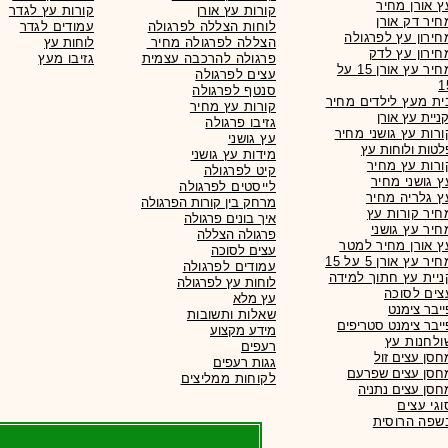
ץ אורן מחיר
קורות עץ אורן
קורות עץ לגדר
חיר דק אורן
לוחות הצללה לפרגולה
עמודים לגדר
חירון עץ לפרגולה
הצללה לפרגולה מחיר
לוחות עץ
חירון עץ לדק
פרגולה להרכבה עצמית
גזיבו מעץ
מחיר עץ אורן 15 על
עצים לפרגולה
1
סנטף לפרגולה
ית מעץ לילדים מחיר
קורות עץ מחיר
גזיבו פרגולה
ורות עץ גושני מחיר
עץ גושני
לטות ולוחות עץ
מידות עץ גושני
ורות עץ מחיר
קיט לפרגולה
ץ גושני מחיר
לייסטים לפרגולה
ץ גלריה מחיר
מרחק בין קורות הפרגולה
חיר קורות עץ
איך בונים פרגולה
חיר עץ גושני
פרגולה הצללה
ץ אורן מחיר למטר
עצים לסוכה
יר עץ אורן 5 על 15
עמודים לפרגולה
ניית עץ חתוך למידה
לוחות עץ לפרגולה
צים לסוכה
עץ מלא
ייבר צימנט
שאלות ותשובות
ייבר צימנט סטריפים
מידע מקצוע
ולחנות עץ
רעפים
חסן עצים זול
גגות
רעפים
חסן עצים שפרעם
לקוחות ממליצים
חסן עצים נתניה
וגי עצים
שפה הרוסית