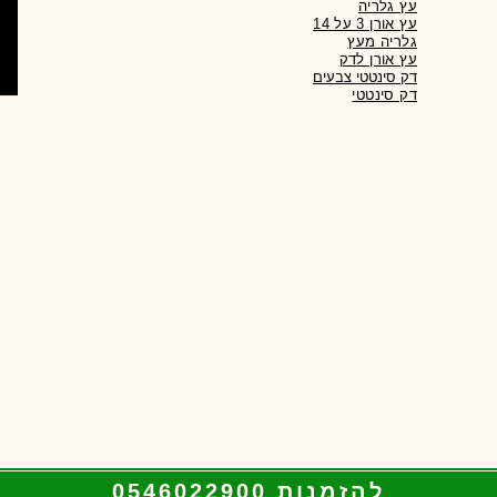
עץ גלריה
עץ אורן 3 על 14
גלריה מעץ
עץ אורן לדק
דק סינטטי צבעים
להזמנות 0546022900