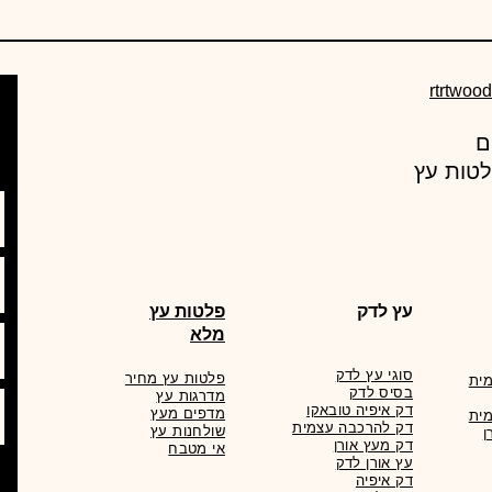
rtrtwoo
עץ מרקט , מחסן עצים מוביל באספקת מוצרי עץ ורעפים
לטות עץ
עץ לדק
פלטות עץ
מלא
סוגי עץ לדק
פלטות עץ מחיר
ית
בסיס לדק
מדרגות עץ
דק איפיה טובאקו
מדפים מעץ
ית
דק להרכבה עצמית
שולחנות עץ
ן
דק מעץ אורן
אי מטבח
עץ אורן לדק
דק איפיה