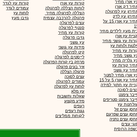
ץ אורן מחיר
קורות עץ אורן
קורות עץ לגדר
חיר דק אורן
לוחות הצללה לפרגולה
עמודים לגדר
חירון עץ לפרגולה
הצללה לפרגולה מחיר
לוחות עץ
חירון עץ לדק
פרגולה להרכבה עצמית
גזיבו מעץ
מחיר עץ אורן 15 על
עצים לפרגולה
1
סנטף לפרגולה
ית מעץ לילדים מחיר
קורות עץ מחיר
גזיבו פרגולה
ורות עץ גושני מחיר
עץ גושני
לטות ולוחות עץ
מידות עץ גושני
ורות עץ מחיר
קיט לפרגולה
ץ גושני מחיר
לייסטים לפרגולה
ץ גלריה מחיר
מרחק בין קורות הפרגולה
חיר קורות עץ
איך בונים פרגולה
חיר עץ גושני
פרגולה הצללה
ץ אורן מחיר למטר
עצים לסוכה
יר עץ אורן 5 על 15
עמודים לפרגולה
ניית עץ חתוך למידה
לוחות עץ לפרגולה
צים לסוכה
עץ מלא
ייבר צימנט
שאלות ותשובות
ייבר צימנט סטריפים
מידע מקצוע
ולחנות עץ
רעפים
חסן עצים זול
גגות
רעפים
חסן עצים שפרעם
לקוחות ממליצים
חסן עצים נתניה
וגי עצים
שפה הרוסית