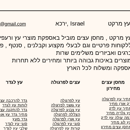
ירכא, Israel
d@gmail.com
לקוחות פרטיים וגם לבעלי מקצוע וקבלנים , סנטף , פ
רגים ואביזרים משלימים שרות
וצרים באיכות גבוהה ביותר ומחירים ללא תחרות
ספקה ומשלוח לכל הארץ
מחסן עצים
עצים לפרגולה
עץ לגדר
מחירון
חיר עץ לפרגולה
עץ לפרגולה
גדר להרכבה עצמ
ק אורן מחיר
עץ גושני לפרגולה
לוחות עץ לגדר
חיר עץ לדק
עץ צבוע לפרגולה
גדר להתקנה עצמ
ץ גלריה מחיר
הצללה לפרגולה
מחיר גדר עץ אור
מה עולה עץ לדק
עץ אורן לפרגולה
גדר מעץ
ץ לוג מחיר
סוגי עץ לפרגולה
סוגי עץ לגדר
חסן עצים מחירון
קורות עץ לפרגולה
שלבי עץ לגדר