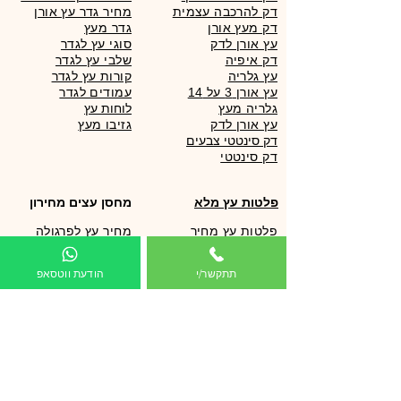
דק להרכבה עצמית
מחיר גדר עץ אורן
דק מעץ אורן
גדר מעץ
עץ אורן לדק
סוגי עץ לגדר
דק איפיה
שלבי עץ לגדר
עץ גלריה
קורות עץ לגדר
עץ אורן 3 על 14
עמודים לגדר
גלריה מעץ
לוחות עץ
עץ אורן לדק
גזיבו מעץ
דק סינטטי צבעים
פלטות עץ מלא
מחסן עצים מחירון
פלטות עץ מחיר
מחיר עץ לפרגולה
מדרגות עץ
דק אורן מחיר
מדפים מעץ
מחיר עץ לדק
תתקשר/י
הודעת ווטסאפ
שולחנות עץ
עץ גלריה מחיר
אי מטבח
כמה עולה עץ לדק
עץ לוג מחיר
עצים לפרגולה
מחסן עצים מחירון
עץ אורן מחיר
עץ לפרגולה
מחיר דק אורן
עץ גושני לפרגולה
מחירון עץ לפרגולה
עץ צבוע לפרגולה
מחירון עץ לדק