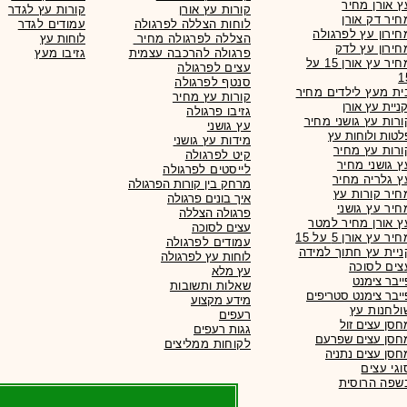
ץ אורן מחיר
קורות עץ אורן
קורות עץ לגדר
חיר דק אורן
לוחות הצללה לפרגולה
עמודים לגדר
חירון עץ לפרגולה
הצללה לפרגולה מחיר
לוחות עץ
חירון עץ לדק
פרגולה להרכבה עצמית
גזיבו מעץ
מחיר עץ אורן 15 על
עצים לפרגולה
1
סנטף לפרגולה
ית מעץ לילדים מחיר
קורות עץ מחיר
גזיבו פרגולה
ורות עץ גושני מחיר
עץ גושני
לטות ולוחות עץ
מידות עץ גושני
ורות עץ מחיר
קיט לפרגולה
ץ גושני מחיר
לייסטים לפרגולה
ץ גלריה מחיר
מרחק בין קורות הפרגולה
חיר קורות עץ
איך בונים פרגולה
חיר עץ גושני
פרגולה הצללה
ץ אורן מחיר למטר
עצים לסוכה
יר עץ אורן 5 על 15
עמודים לפרגולה
ניית עץ חתוך למידה
לוחות עץ לפרגולה
צים לסוכה
עץ מלא
ייבר צימנט
שאלות ותשובות
ייבר צימנט סטריפים
מידע מקצוע
ולחנות עץ
רעפים
חסן עצים זול
גגות
רעפים
חסן עצים שפרעם
לקוחות ממליצים
חסן עצים נתניה
וגי עצים
שפה הרוסית