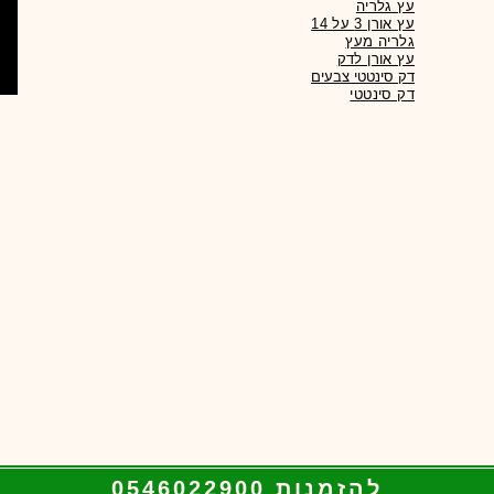
עץ גלריה
עץ אורן 3 על 14
גלריה מעץ
עץ אורן לדק
דק סינטטי צבעים
להזמנות 0546022900