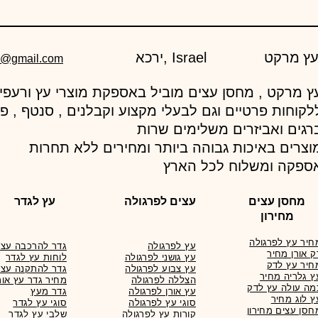
ירכא, Israel
d@gmail.com
לקוחות פרטיים וגם לבעלי מקצוע וקבלנים , סנטף , פ
רגים ואביזרים משלימים שרות
וצרים באיכות גבוהה ביותר ומחירים ללא תחרות
ספקה ומשלוח לכל הארץ
מחסן עצים
עצים לפרגולה
עץ לגדר
מחירון
חיר עץ לפרגולה
עץ לפרגולה
גדר להרכבה עצמ
ק אורן מחיר
עץ גושני לפרגולה
לוחות עץ לגדר
חיר עץ לדק
עץ צבוע לפרגולה
גדר להתקנה עצמ
ץ גלריה מחיר
הצללה לפרגולה
מחיר גדר עץ אור
מה עולה עץ לדק
עץ אורן לפרגולה
גדר מעץ
ץ לוג מחיר
סוגי עץ לפרגולה
סוגי עץ לגדר
חסן עצים מחירון
קורות עץ לפרגולה
שלבי עץ לגדר