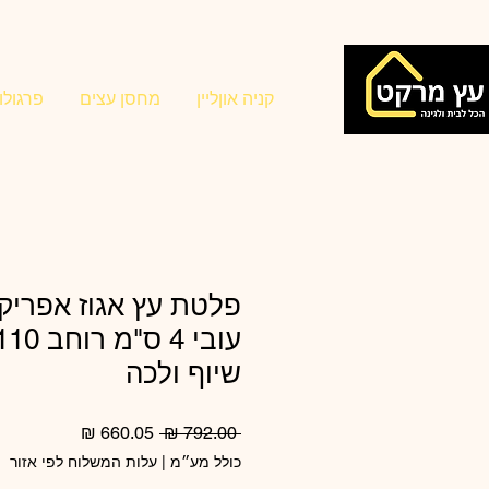
קניה אוןליין
מחסן עצים
פרגולו
פלטת עץ אגוז אפריק
שיוף ולכה
מחיר
מחיר
 ‏792.00 ‏₪ 
רגיל
מבצע
כולל מע״מ
|
עלות המשלוח לפי אזור