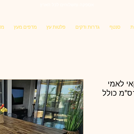
אספקה ומשלוחים לכל הארץ
ת
סנטף
גדרות ודקים
פלטות עץ
מדפים מעץ
מד
אי לאמי
עובי 4 ס"מ רוחב 110ס"מ כולל