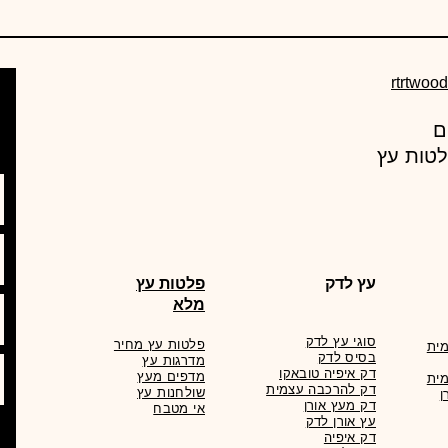
rtrtwoo
עץ מרקט , מחסן עצים מוביל באספקת מוצרי עץ ורעפים
לטות עץ
עץ לדק
פלטות עץ
מלא
סוגי עץ לדק
פלטות עץ מחיר
ית
בסיס לדק
מדרגות עץ
דק איפיה טובאקו
מדפים מעץ
ית
דק להרכבה עצמית
שולחנות עץ
ן
דק מעץ אורן
אי מטבח
עץ אורן לדק
דק איפיה