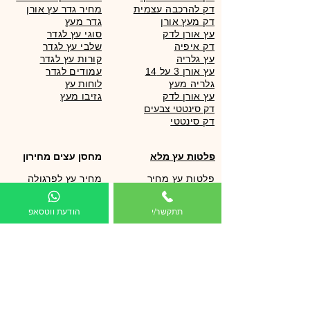
דק להרכבה עצמית
מחיר גדר עץ אורן
דק מעץ אורן
גדר מעץ
עץ אורן לדק
סוגי עץ לגדר
דק איפיה
שלבי עץ לגדר
עץ גלריה
קורות עץ לגדר
עץ אורן 3 על 14
עמודים לגדר
גלריה מעץ
לוחות עץ
עץ אורן לדק
גזיבו מעץ
דק סינטטי צבעים
פלטות עץ מלא
מחסן עצים מחירון
פלטות עץ מחיר
מחיר עץ לפרגולה
מדרגות עץ
דק אורן מחיר
מדפים מעץ
מחיר עץ לדק
תתקשר/י
הודעת ווטסאפ
שולחנות עץ
עץ גלריה מחיר
אי מטבח
כמה עולה עץ לדק
עץ לוג מחיר
עצים לפרגולה
מחסן עצים מחירון
עץ אורן מחיר
עץ לפרגולה
מחיר דק אורן
עץ גושני לפרגולה
מחירון עץ לפרגולה
עץ צבוע לפרגולה
מחירון עץ לדק