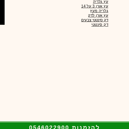
עץ גלריה
עץ אורן 3 על 14
גלריה מעץ
עץ אורן לדק
דק סינטטי צבעים
להזמנות 0546022900