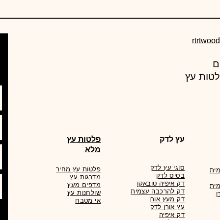
rtrtwoo
עץ מרקט , מחסן עצים מוביל באספקת מוצרי עץ ורעפים
לטות עץ
עץ לדק
פלטות עץ
מלא
סוגי עץ לדק
פלטות עץ מחיר
ית
בסיס לדק
מדרגות עץ
דק איפיה טובאקו
מדפים מעץ
ית
דק להרכבה עצמית
שולחנות עץ
ן
דק מעץ אורן
אי מטבח
עץ אורן לדק
דק איפיה