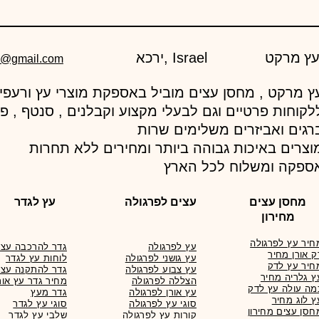
ירכא, Israel
d@gmail.com
לקוחות פרטיים וגם לבעלי מקצוע וקבלנים , סנטף , פ
רגים ואביזרים משלימים שרות
וצרים באיכות גבוהה ביותר ומחירים ללא תחרות
ספקה ומשלוח לכל הארץ
מחסן עצים
עצים לפרגולה
עץ לגדר
מחירון
חיר עץ לפרגולה
עץ לפרגולה
גדר להרכבה עצמ
ק אורן מחיר
עץ גושני לפרגולה
לוחות עץ לגדר
חיר עץ לדק
עץ צבוע לפרגולה
גדר להתקנה עצמ
ץ גלריה מחיר
הצללה לפרגולה
מחיר גדר עץ אור
מה עולה עץ לדק
עץ אורן לפרגולה
גדר מעץ
ץ לוג מחיר
סוגי עץ לפרגולה
סוגי עץ לגדר
חסן עצים מחירון
קורות עץ לפרגולה
שלבי עץ לגדר