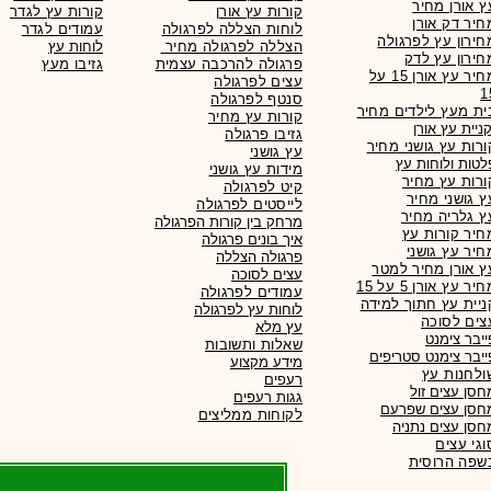
ץ אורן מחיר
קורות עץ אורן
קורות עץ לגדר
חיר דק אורן
לוחות הצללה לפרגולה
עמודים לגדר
חירון עץ לפרגולה
הצללה לפרגולה מחיר
לוחות עץ
חירון עץ לדק
פרגולה להרכבה עצמית
גזיבו מעץ
מחיר עץ אורן 15 על
עצים לפרגולה
1
סנטף לפרגולה
ית מעץ לילדים מחיר
קורות עץ מחיר
גזיבו פרגולה
ורות עץ גושני מחיר
עץ גושני
לטות ולוחות עץ
מידות עץ גושני
ורות עץ מחיר
קיט לפרגולה
ץ גושני מחיר
לייסטים לפרגולה
ץ גלריה מחיר
מרחק בין קורות הפרגולה
חיר קורות עץ
איך בונים פרגולה
חיר עץ גושני
פרגולה הצללה
ץ אורן מחיר למטר
עצים לסוכה
יר עץ אורן 5 על 15
עמודים לפרגולה
ניית עץ חתוך למידה
לוחות עץ לפרגולה
צים לסוכה
עץ מלא
ייבר צימנט
שאלות ותשובות
ייבר צימנט סטריפים
מידע מקצוע
ולחנות עץ
רעפים
חסן עצים זול
גגות
רעפים
חסן עצים שפרעם
לקוחות ממליצים
חסן עצים נתניה
וגי עצים
שפה הרוסית