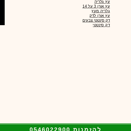
עץ גלריה
עץ אורן 3 על 14
גלריה מעץ
עץ אורן לדק
דק סינטטי צבעים
להזמנות 0546022900