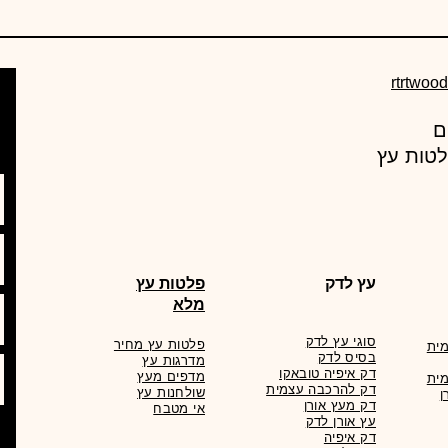
rtrtwoo
עץ מרקט , מחסן עצים מוביל באספקת מוצרי עץ ורעפים
לטות עץ
עץ לדק
פלטות עץ
מלא
סוגי עץ לדק
פלטות עץ מחיר
ית
בסיס לדק
מדרגות עץ
דק איפיה טובאקו
מדפים מעץ
ית
דק להרכבה עצמית
שולחנות עץ
ן
דק מעץ אורן
אי מטבח
עץ אורן לדק
דק איפיה