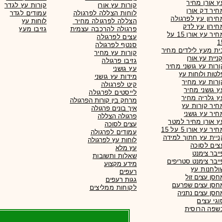
ץ אורן מחיר
קורות עץ אורן
קורות עץ לגדר
חיר דק אורן
לוחות הצללה לפרגולה
עמודים לגדר
חירון עץ לפרגולה
הצללה לפרגולה מחיר
לוחות עץ
חירון עץ לדק
פרגולה להרכבה עצמית
גזיבו מעץ
מחיר עץ אורן 15 על
עצים לפרגולה
1
סנטף לפרגולה
ית מעץ לילדים מחיר
קורות עץ מחיר
גזיבו פרגולה
ורות עץ גושני מחיר
עץ גושני
לטות ולוחות עץ
מידות עץ גושני
ורות עץ מחיר
קיט לפרגולה
ץ גושני מחיר
לייסטים לפרגולה
ץ גלריה מחיר
מרחק בין קורות הפרגולה
חיר קורות עץ
איך בונים פרגולה
חיר עץ גושני
פרגולה הצללה
ץ אורן מחיר למטר
עצים לסוכה
יר עץ אורן 5 על 15
עמודים לפרגולה
ניית עץ חתוך למידה
לוחות עץ לפרגולה
צים לסוכה
עץ מלא
ייבר צימנט
שאלות ותשובות
ייבר צימנט סטריפים
מידע מקצוע
ולחנות עץ
רעפים
חסן עצים זול
גגות
רעפים
חסן עצים שפרעם
לקוחות ממליצים
חסן עצים נתניה
וגי עצים
שפה הרוסית