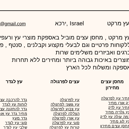
ירכא, Israel
d@gmail.com
לקוחות פרטיים וגם לבעלי מקצוע וקבלנים , סנטף , פ
רגים ואביזרים משלימים שרות
וצרים באיכות גבוהה ביותר ומחירים ללא תחרות
ספקה ומשלוח לכל הארץ
מחסן עצים
עצים לפרגולה
עץ לגדר
מחירון
חיר עץ לפרגולה
עץ לפרגולה
גדר להרכבה עצמ
ק אורן מחיר
עץ גושני לפרגולה
לוחות עץ לגדר
חיר עץ לדק
עץ צבוע לפרגולה
גדר להתקנה עצמ
ץ גלריה מחיר
הצללה לפרגולה
מחיר גדר עץ אור
מה עולה עץ לדק
עץ אורן לפרגולה
גדר מעץ
ץ לוג מחיר
סוגי עץ לפרגולה
סוגי עץ לגדר
חסן עצים מחירון
קורות עץ לפרגולה
שלבי עץ לגדר